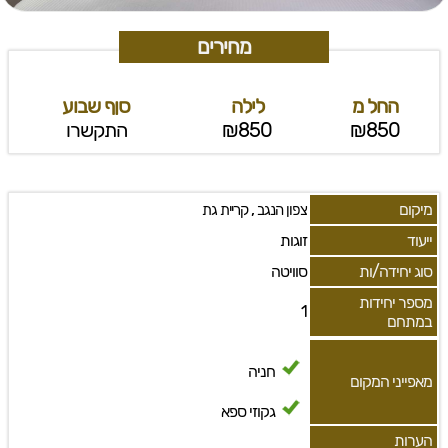
מחירים
החל מ
לילה
סןף שבוע
₪850
₪850
התקשרו
מיקום
,
צפון הנגב
קריית גת
ייעוד
זוגות
סוג יחידה/ות
סוויטה
מספר יחידות
1
במתחם
חניה
מאפייני המקום
גקוזי ספא
הערות