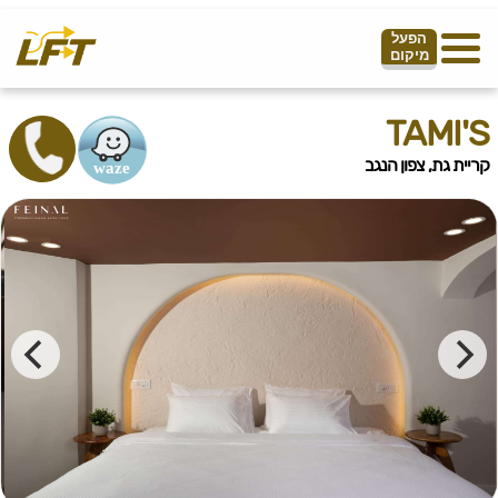
הפעל
מיקום
TAMI'S
קריית גת, צפון הנגב