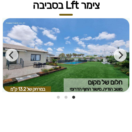
צימר Lft בסביבה
חלום של מקום
מושב הודיה, מישור החוף הדרומי
במרחק של
13.2 ק"מ