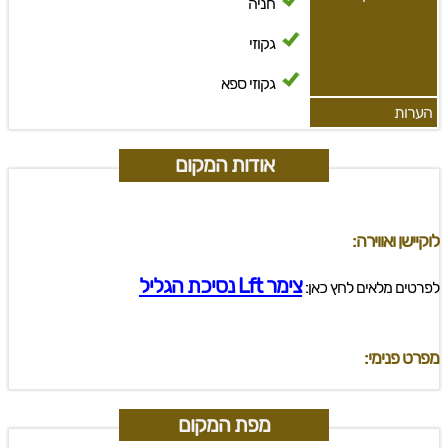
חניה
גקוזי
גקוזי ספא
הערות
אודות המקום
לוקיישן ואווירה:
צימר Lft נסיכת הגליל
לפרטים מלאים לחץ כאן:
מפרט פנימי:
מפת המקום