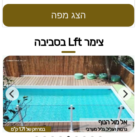
הצג מפה
צימר Lft בסביבה
אל מול הנוף
גרנות הגליל, גליל מערבי
במרחק של
1.71 ק"מ