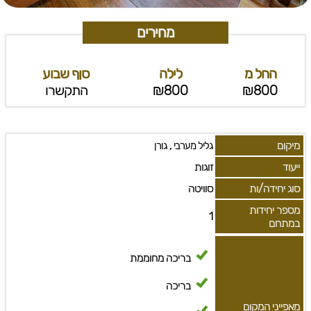
מחירים
החל מ
לילה
סןף שבוע
₪800
₪800
התקשרו
מיקום
,
גליל מערבי
גורן
ייעוד
זוגות
סוג יחידה/ות
סוויטה
מספר יחידות
1
במתחם
בריכה מחוממת
בריכה
מאפייני המקום