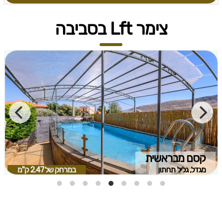
צימר Lft בסביבה
קסם מבראשית
מגדל, גליל תחתון
במרחק של
2.47 ק"מ