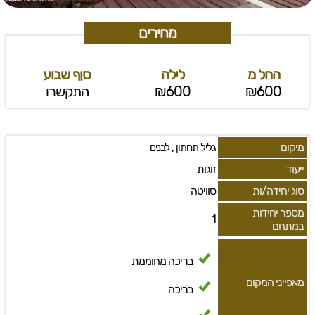
מחירים
החל מ
לילה
סןף שבוע
₪600
₪600
התקשרו
מיקום
,
גליל תחתון
לבנים
ייעוד
זוגות
סוג יחידה/ות
סוויטה
מספר יחידות
1
במתחם
בריכה מחוממת
מאפייני המקום
בריכה